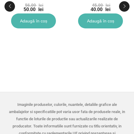
56.00
lei
45.00
lei
50.00
lei
40.00
lei
Adaugă în coș
Adaugă în coș
Imaginile produselor, culorile, nuantele, detaliile grafice ale
ambalajelor si specificatiile pot varia usor fata de produsele reale, in
functie de loturile de productie sau actualizarile realizate de
producator. Toate informatiile sunt furnizate cu titlu orientativ, in
conformitate cu reglementarile UE privind prezentarea si