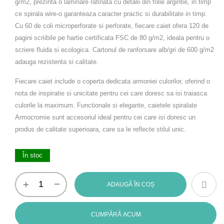
g/m2, prezinta o laminare rafinata cu detalii din folie argintie, in timp
ce spirala wire-o garanteaza caracter practic si durabilitate in timp.
Cu 60 de coli microperforate si perforate, fiecare caiet ofera 120 de
pagini scriibile pe hartie certificata FSC de 80 g/m2, ideala pentru o
scriere fluida si ecologica. Cartonul de ranforsare alb/gri de 600 g/m2
adauga rezistenta si calitate.
Fiecare caiet include o coperta dedicata armoniei culorilor, oferind o
nota de inspiratie si unicitate pentru cei care doresc sa isi traiasca
culorile la maximum. Functionale si elegante, caietele spiralate
Armocromie sunt accesoriul ideal pentru cei care isi doresc un
produs de calitate superioara, care sa le reflecte stilul unic.
În stoc
ADAUGĂ ÎN COȘ
CUMPĂRĂ ACUM