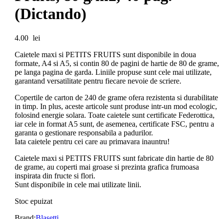
(Dictando)
4.00
lei
Caietele maxi si PETITS FRUITS sunt disponibile in doua
formate, A4 si A5, si contin 80 de pagini de hartie de 80 de grame,
pe langa pagina de garda. Liniile propuse sunt cele mai utilizate,
garantand versatilitate pentru fiecare nevoie de scriere.
Copertile de carton de 240 de grame ofera rezistenta si durabilitate
in timp. In plus, aceste articole sunt produse intr-un mod ecologic,
folosind energie solara. Toate caietele sunt certificate Federottica,
iar cele in format A5 sunt, de asemenea, certificate FSC, pentru a
garanta o gestionare responsabila a padurilor.
Iata caietele pentru cei care au primavara inauntru!
Caietele maxi si PETITS FRUITS sunt fabricate din hartie de 80
de grame, au coperti mai groase si prezinta grafica frumoasa
inspirata din fructe si flori.
Sunt disponibile in cele mai utilizate linii.
Stoc epuizat
Brand:
Blasetti