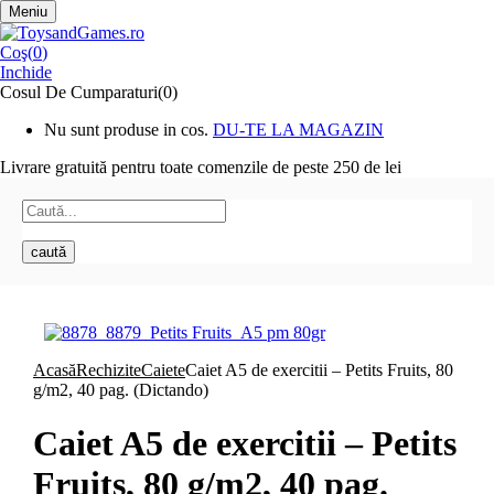
Meniu
Coş(
0
)
Inchide
Cosul De Cumparaturi(0)
Nu sunt produse in cos.
DU-TE LA MAGAZIN
Livrare gratuită pentru toate
comenzile de peste 250 de lei
caută
Acasă
Rechizite
Caiete
Caiet A5 de exercitii – Petits Fruits, 80
g/m2, 40 pag. (Dictando)
Caiet A5 de exercitii – Petits
Fruits, 80 g/m2, 40 pag.