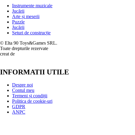
Instrumente muzicale
Jucării
Arte și meserii
Puzzle
Jucării
Seturi de construcție
© Elta 90 Toys&Games SRL.
Toate drepturile rezervate
creat de
INFORMATII UTILE
Despre noi
Contul meu
Termeni și condiții
Politica de cookie-uri
GDPR
ANPC