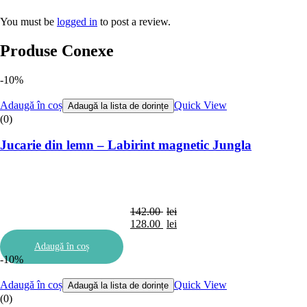
You must be
logged in
to post a review.
Produse Conexe
-10%
Adaugă în coș
Quick View
Adaugă la lista de dorințe
(0)
Jucarie din lemn – Labirint magnetic Jungla
142.00
lei
Prețul
128.00
lei
inițial
Prețul
Adaugă în coș
a
curent
-10%
fost:
este:
142.00 lei.
128.00 lei.
Adaugă în coș
Quick View
Adaugă la lista de dorințe
(0)