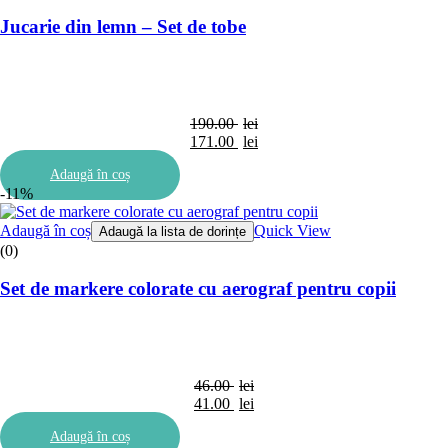
Jucarie din lemn – Set de tobe
190.00
lei
Prețul
171.00
lei
inițial
Prețul
Adaugă în coș
a
curent
-11%
fost:
este:
190.00 lei.
171.00 lei.
Adaugă în coș
Quick View
Adaugă la lista de dorințe
(0)
Set de markere colorate cu aerograf pentru copii
46.00
lei
Prețul
41.00
lei
inițial
Prețul
Adaugă în coș
a
curent