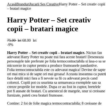
Acasă
Branduri
Jucarii Ses Creative
Harry Potter – Set creativ copii
– bratari magice
Harry Potter – Set creativ
copii – bratari magice
Prețul
Prețul
75.00
lei
68.00
lei
inițial
curent
-9%
a
este:
Harry Potter – Set creativ copii – bratari magice.
Niciun fan
fost:
68.00 lei.
adevarat Harry Potter nu poate trai fara aceste bratari! Deseneaza
75.00 lei.
personajele tale preferate pe folia termocontractabila si lasa-o sa se
micsoreze in cuptor pentru a produce frumoasele pandantive.
Folia termocontractabila este cu adevarat magica! Devine de sapte
ori mai mica si de sapte ori mai groasa! Aceasta inseamna ca puteti
face detalii mici fara a fi nevoie sa fii cu adevarat precis cand
colorezi. Copiii pot cu usurinta sa urmareasca exemplele sau sa
creeze propriile lor modele. Dupa ce au fost in cuptor, bretelele
pot fi atasate de bratari. Cu amestecul de margele, snur si creioane
furnizate, puteti crea bratari frumoase.
Contine: 2 foi de folie magica termocontractabila; 8 creioane de