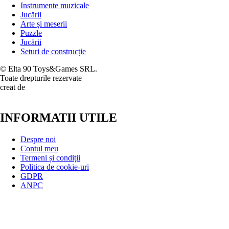
Instrumente muzicale
Jucării
Arte și meserii
Puzzle
Jucării
Seturi de construcție
© Elta 90 Toys&Games SRL.
Toate drepturile rezervate
creat de
INFORMATII UTILE
Despre noi
Contul meu
Termeni și condiții
Politica de cookie-uri
GDPR
ANPC