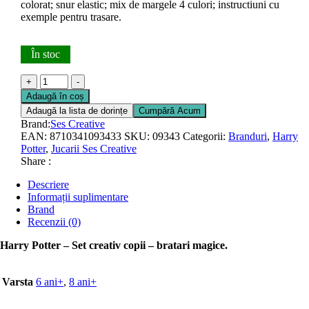
colorat; snur elastic; mix de margele 4 culori; instructiuni cu
exemple pentru trasare.
În stoc
Cantitate
+
-
Harry
Adaugă în coș
Potter
Adaugă la lista de dorințe
Cumpără Acum
-
Brand:
Ses Creative
Set
EAN:
8710341093433
SKU:
09343
Categorii:
Branduri
,
Harry
creativ
Potter
,
Jucarii Ses Creative
copii
Share :
-
bratari
Descriere
magice
Informații suplimentare
Brand
Recenzii (0)
Harry Potter – Set creativ copii – bratari magice.
Varsta
6 ani+
,
8 ani+