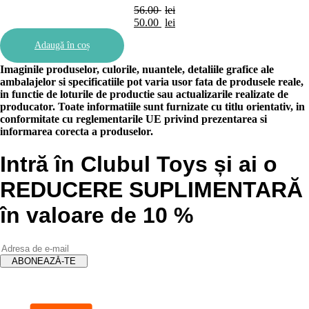
56.00
lei
Prețul
50.00
lei
inițial
Prețul
Adaugă în coș
a
curent
fost:
este:
Imaginile produselor, culorile, nuantele, detaliile grafice ale
56.00 lei.
50.00 lei.
ambalajelor si specificatiile pot varia usor fata de produsele reale,
in functie de loturile de productie sau actualizarile realizate de
producator. Toate informatiile sunt furnizate cu titlu orientativ, in
conformitate cu reglementarile UE privind prezentarea si
informarea corecta a produselor.
Intră în Clubul Toys și ai o
REDUCERE SUPLIMENTARĂ
în valoare de 10 %