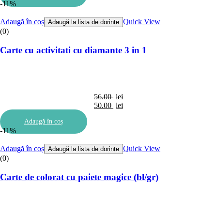
-11%
fost:
este:
46.00 lei.
41.00 lei.
Adaugă în coș
Quick View
Adaugă la lista de dorințe
(0)
Carte cu activitati cu diamante 3 in 1
56.00
lei
Prețul
50.00
lei
inițial
Prețul
Adaugă în coș
a
curent
-11%
fost:
este:
56.00 lei.
50.00 lei.
Adaugă în coș
Quick View
Adaugă la lista de dorințe
(0)
Carte de colorat cu paiete magice (bl/gr)