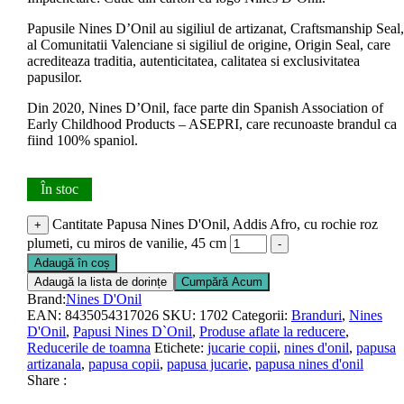
Papusile Nines D’Onil au sigiliul de artizanat, Craftsmanship Seal,
al Comunitatii Valenciane si sigiliul de origine, Origin Seal, care
acrediteaza traditia, autenticitatea, calitatea si exclusivitatea
papusilor.
Din 2020, Nines D’Onil, face parte din Spanish Association of
Early Childhood Products – ASEPRI, care recunoaste brandul ca
fiind 100% spaniol.
În stoc
Cantitate Papusa Nines D'Onil, Addis Afro, cu rochie roz
+
plumeti, cu miros de vanilie, 45 cm
-
Adaugă în coș
Adaugă la lista de dorințe
Cumpără Acum
Brand:
Nines D'Onil
EAN:
8435054317026
SKU:
1702
Categorii:
Branduri
,
Nines
D'Onil
,
Papusi Nines D`Onil
,
Produse aflate la reducere
,
Reducerile de toamna
Etichete:
jucarie copii
,
nines d'onil
,
papusa
artizanala
,
papusa copii
,
papusa jucarie
,
papusa nines d'onil
Share :