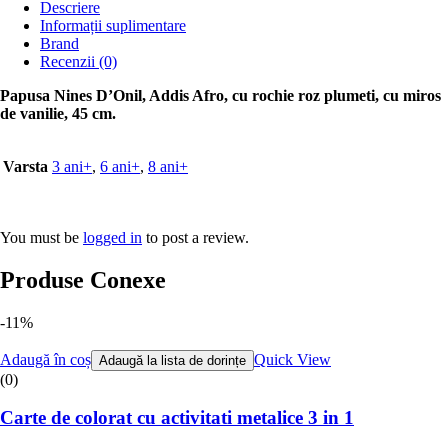
Descriere
Informații suplimentare
Brand
Recenzii (0)
Papusa Nines D’Onil, Addis Afro, cu rochie roz plumeti, cu miros
de vanilie, 45 cm.
Varsta
3 ani+
,
6 ani+
,
8 ani+
You must be
logged in
to post a review.
Produse Conexe
-11%
Adaugă în coș
Quick View
Adaugă la lista de dorințe
(0)
Carte de colorat cu activitati metalice 3 in 1