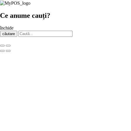
Ce anume cauți?
închide
căutare