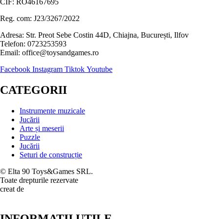
CIF: RO46167695
Reg. com: J23/3267/2022
Adresa: Str. Preot Sebe Costin 44D, Chiajna, București, Ilfov
Telefon: 0723253593
Email: office@toysandgames.ro
Facebook
Instagram
Tiktok
Youtube
CATEGORII
Instrumente muzicale
Jucării
Arte și meserii
Puzzle
Jucării
Seturi de construcție
© Elta 90 Toys&Games SRL.
Toate drepturile rezervate
creat de
INFORMATII UTILE