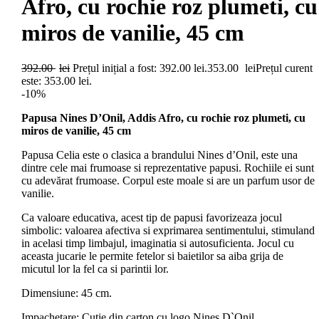
Afro, cu rochie roz plumeti, cu
miros de vanilie, 45 cm
392.00
lei
Prețul inițial a fost: 392.00 lei.
353.00
lei
Prețul curent
este: 353.00 lei.
-10%
Papusa Nines D’Onil, Addis Afro, cu rochie roz plumeti, cu
miros de vanilie, 45 cm
Papusa Celia este o clasica a brandului Nines d’Onil, este una
dintre cele mai frumoase si reprezentative papusi. Rochiile ei sunt
cu adevărat frumoase. Corpul este moale si are un parfum usor de
vanilie.
Ca valoare educativa, acest tip de papusi favorizeaza jocul
simbolic: valoarea afectiva si exprimarea sentimentului, stimuland
in acelasi timp limbajul, imaginatia si autosuficienta. Jocul cu
aceasta jucarie le permite fetelor si baietilor sa aiba grija de
micutul lor la fel ca si parintii lor.
Dimensiune: 45 cm.
Impachetare: Cutie din carton cu logo Nines D`Onil.