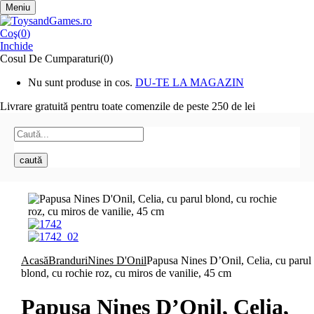
Meniu
Coş(
0
)
Inchide
Cosul De Cumparaturi(0)
Nu sunt produse in cos.
DU-TE LA MAGAZIN
Livrare gratuită pentru toate
comenzile de peste 250 de lei
caută
Acasă
Branduri
Nines D'Onil
Papusa Nines D’Onil, Celia, cu parul
blond, cu rochie roz, cu miros de vanilie, 45 cm
Papusa Nines D’Onil, Celia,