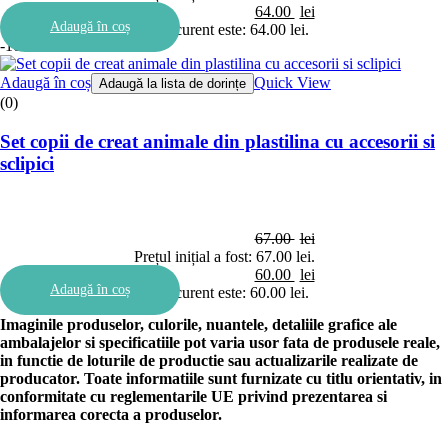
64.00
lei
Adaugă în coș
Prețul curent este: 64.00 lei.
-10%
Adaugă în coș
Quick View
Adaugă la lista de dorințe
(0)
Set copii de creat animale din plastilina cu accesorii si
sclipici
67.00
lei
Prețul inițial a fost: 67.00 lei.
60.00
lei
Adaugă în coș
Prețul curent este: 60.00 lei.
Imaginile produselor, culorile, nuantele, detaliile grafice ale
ambalajelor si specificatiile pot varia usor fata de produsele reale,
in functie de loturile de productie sau actualizarile realizate de
producator. Toate informatiile sunt furnizate cu titlu orientativ, in
conformitate cu reglementarile UE privind prezentarea si
informarea corecta a produselor.