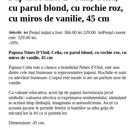
cu parul blond, cu rochie roz,
cu miros de vanilie, 45 cm
366.00
lei
Prețul inițial a fost: 366.00 lei.
329.00
lei
Prețul curent
este: 329.00 lei.
-10%
Papusa Nines D’Onil, Celia, cu parul blond, cu rochie roz, cu
miros de vanilie, 45 cm
Papusa Celia este o clasica a brandului Nines d’Onil, este una
dintre cele mai frumoase si reprezentative papusi. Rochiile ei sunt
cu adevărat frumoase. Corpul este moale si are un parfum usor de
vanilie.
Ca valoare educativa, acest tip de papusi favorizeaza jocul
simbolic: valoarea afectiva si exprimarea sentimentului, stimuland
in acelasi timp limbajul, imaginatia si autosuficienta. Jocul cu
aceasta jucarie le permite fetelor si baietilor sa aiba grija de
micutul lor la fel ca si parintii lor.
Dimensiune: 45 cm.