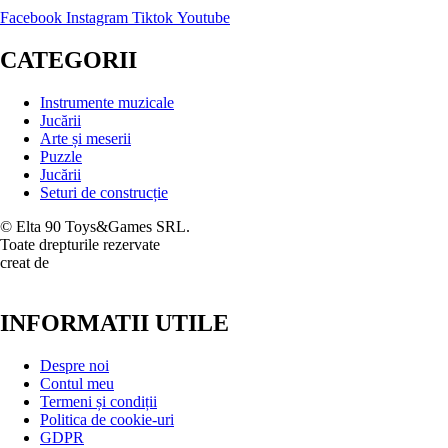
Facebook
Instagram
Tiktok
Youtube
CATEGORII
Instrumente muzicale
Jucării
Arte și meserii
Puzzle
Jucării
Seturi de construcție
© Elta 90 Toys&Games SRL.
Toate drepturile rezervate
creat de
INFORMATII UTILE
Despre noi
Contul meu
Termeni și condiții
Politica de cookie-uri
GDPR