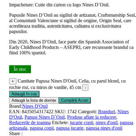
Impachetare: Cutie din carton cu logo Nines D`Onil.
Papusile Nines D’Onil au sigiliul de artizanat, Craftsmanship Seal,
al Comunitatii Valenciane si sigiliul de origine, Origin Seal, care
acrediteaza traditia, autenticitatea, calitatea si exclusivitatea
papusilor.
Din 2020, Nines D’Onil, face parte din Spanish Association of
Early Childhood Products – ASEPRI, care recunoaste brandul ca
fiind 100% spaniol.
În stoc
Cantitate Papusa Nines D'Onil, Celia, cu parul blond, cu
+
rochie roz, cu miros de vanilie, 45 cm
-
Adaugă în coș
Adaugă la lista de dorințe
Cumpără Acum
Brand:
Nines D'Onil
EAN:
8435054317422
SKU:
1742
Categorii:
Branduri
,
Nines
D'Onil
,
Papusi Nines D`Onil
,
Produse aflate la reducere
,
Reducerile de toamna
Etichete:
jucarie copii
,
nines d'onil
,
papusa
artizanala
,
papusa copii
,
papusa jucarie
,
papusa nines d'onil
Share :