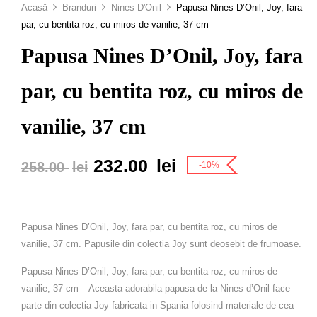
Acasă
Branduri
Nines D'Onil
Papusa Nines D’Onil, Joy, fara
par, cu bentita roz, cu miros de vanilie, 37 cm
Papusa Nines D’Onil, Joy, fara
par, cu bentita roz, cu miros de
vanilie, 37 cm
232.00
lei
258.00
lei
-10%
Papusa Nines D’Onil, Joy, fara par, cu bentita roz, cu miros de
vanilie, 37 cm.
Papusile din colectia Joy sunt deosebit de frumoase.
Papusa Nines D’Onil, Joy, fara par, cu bentita roz, cu miros de
vanilie, 37 cm – Aceasta adorabila papusa de la Nines d’Onil face
parte din colectia Joy fabricata in Spania folosind materiale de cea