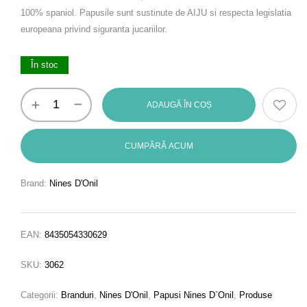
100% spaniol. Papusile sunt sustinute de AIJU si respecta legislatia
europeana privind siguranta jucariilor.
În stoc
ADAUGĂ ÎN COȘ
CUMPĂRĂ ACUM
Brand:
Nines D'Onil
EAN:
8435054330629
SKU:
3062
Categorii:
Branduri
,
Nines D'Onil
,
Papusi Nines D`Onil
,
Produse