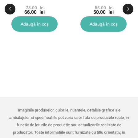
73.00
lei
56.00
lei
66.00
lei
50.00
lei
Adaugă în coș
Adaugă în coș
Imaginile produselor, culorile, nuantele, detaliile grafice ale
ambalajelor si specificatiile pot varia usor fata de produsele reale, in
functie de loturile de productie sau actualizarile realizate de
producator. Toate informatiile sunt furnizate cu titlu orientativ, in