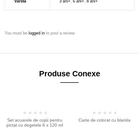
Varsta
3 ani+
,
6 ani+
,
8 ani+
You must be
logged in
to post a review.
Produse Conexe
-10%
-11%
Set acuarele de copii pentru
Carte de colorat cu blanita
pictat cu degetele 6 x 120 ml