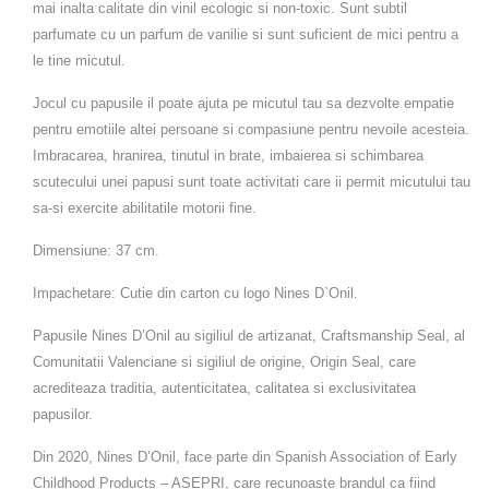
mai inalta calitate din vinil ecologic si non-toxic. Sunt subtil
parfumate cu un parfum de vanilie si sunt suficient de mici pentru a
le tine micutul.
Jocul cu papusile il poate ajuta pe micutul tau sa dezvolte empatie
pentru emotiile altei persoane si compasiune pentru nevoile acesteia.
Imbracarea, hranirea, tinutul in brate, imbaierea si schimbarea
scutecului unei papusi sunt toate activitati care ii permit micutului tau
sa-si exercite abilitatile motorii fine.
Dimensiune: 37 cm.
Impachetare: Cutie din carton cu logo Nines D`Onil.
Papusile Nines D’Onil au sigiliul de artizanat, Craftsmanship Seal, al
Comunitatii Valenciane si sigiliul de origine, Origin Seal, care
acrediteaza traditia, autenticitatea, calitatea si exclusivitatea
papusilor.
Din 2020, Nines D’Onil, face parte din Spanish Association of Early
Childhood Products – ASEPRI, care recunoaste brandul ca fiind