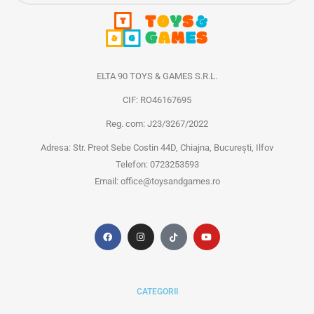
ELTA 90 TOYS & GAMES S.R.L.
CIF: RO46167695
Reg. com: J23/3267/2022
Adresa: Str. Preot Sebe Costin 44D, Chiajna, București, Ilfov
Telefon: 0723253593
Email: office@toysandgames.ro
CATEGORII