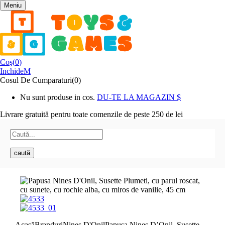
Meniu
Coş(
0
)
Inchide
Cosul De Cumparaturi(0)
Nu sunt produse in cos.
DU-TE LA MAGAZIN
Livrare gratuită pentru toate
comenzile de peste 250 de lei
caută
Acasă
Branduri
Nines D'Onil
Papusa Nines D’Onil, Susette