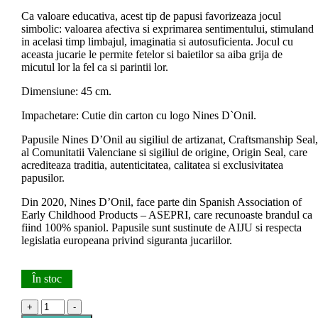
Ca valoare educativa, acest tip de papusi favorizeaza jocul
simbolic: valoarea afectiva si exprimarea sentimentului, stimuland
in acelasi timp limbajul, imaginatia si autosuficienta. Jocul cu
aceasta jucarie le permite fetelor si baietilor sa aiba grija de
micutul lor la fel ca si parintii lor.
Dimensiune: 45 cm.
Impachetare: Cutie din carton cu logo Nines D`Onil.
Papusile Nines D’Onil au sigiliul de artizanat, Craftsmanship Seal,
al Comunitatii Valenciane si sigiliul de origine, Origin Seal, care
acrediteaza traditia, autenticitatea, calitatea si exclusivitatea
papusilor.
Din 2020, Nines D’Onil, face parte din Spanish Association of
Early Childhood Products – ASEPRI, care recunoaste brandul ca
fiind 100% spaniol. Papusile sunt sustinute de AIJU si respecta
legislatia europeana privind siguranta jucariilor.
În stoc
+
-