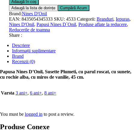
Adaugă în coș
Adaugă la lista de dorințe
Cumpără Acum
Brand:
Nines D'Onil
EAN:
8435054345333
SKU:
4533
Categorii:
Branduri
,
Iepuras
,
Nines D'Onil
,
Papusi Nines D`Onil
,
Produse aflate la reducere
,
Reducerile de toamna
Share :
Descriere
Informații suplimentare
Brand
Recenzii (0)
Papusa Nines D’Onil, Susette Plumeti, cu parul roscat, cu sunete,
cu rochie alba, cu miros de vanilie, 45 cm.
Varsta
3 ani+
,
6 ani+
,
8 ani+
You must be
logged in
to post a review.
Produse Conexe