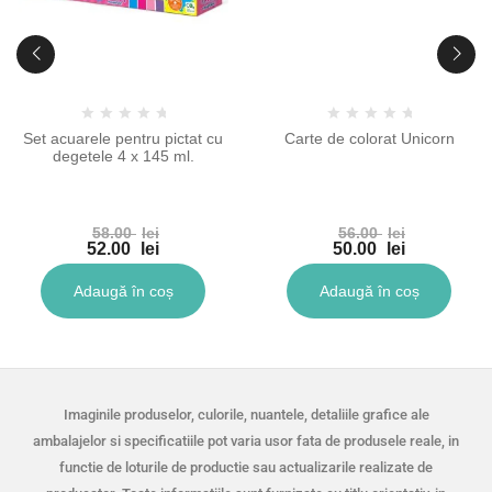
Set acuarele pentru pictat cu
Carte de colorat Unicorn
degetele 4 x 145 ml.
58.00
lei
56.00
lei
52.00
lei
50.00
lei
Adaugă în coș
Adaugă în coș
Imaginile produselor, culorile, nuantele, detaliile grafice ale
ambalajelor si specificatiile pot varia usor fata de produsele reale, in
functie de loturile de productie sau actualizarile realizate de