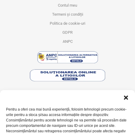
Contul meu
Termeni și condiții
Politica de cookie-uri
GDPR
ANPC
AJUTOR
Pentru a oferi cea mai bună experiență, folosim tehnologii precum cookie-
Contact
urile pentru a stoca și/sau accesa informațiile despre dispozitiv.
Livrarea comenzilor
Consimțământul pentru aceste tehnologii ne va permite să procesăm date
precum comportamentul de navigare sau ID-uri unice pe acest site.
Returnarea produselor
Neconsimțământul sau retragerea consimțământului poate afecta negativ