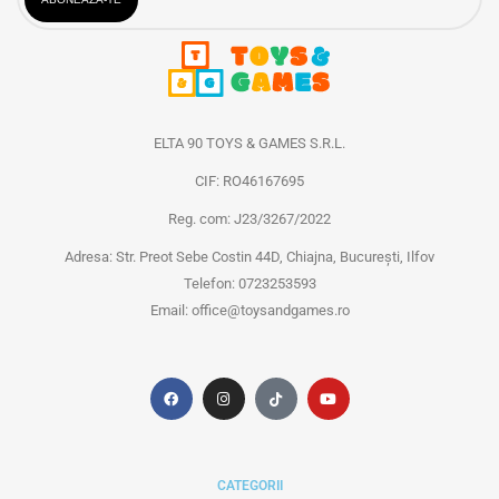
ELTA 90 TOYS & GAMES S.R.L.
CIF: RO46167695
Reg. com: J23/3267/2022
Adresa: Str. Preot Sebe Costin 44D, Chiajna, București, Ilfov
Telefon: 0723253593
Email: office@toysandgames.ro
CATEGORII