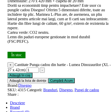
Dimensiune: 270 x 420 mm + clapeta de 20 mm
Doriti sa economisiti timp pentru impachetare? Este usor cu
pungile cadou Disegno! Oferim 5 dimensiuni diferite, toate au
inchidere tip plic. Marimea L-Plus are, de asemenea, un pliu
lateral pentru articole mai largi, cum ar fi carti sau imbracaminte.
Hartie din fibre lungi de calitate, 60 g/m², extrem de rezistenta la
rupere.
Cartea verde: CO2 neutru.
Lemn din paduri europene gestionate in mod durabil
(FSC/PEFC).
În stoc
Cantitate Punga cadou din hartie - Lumea Dinozaurilor (XL -
+
27 x 42cm)
-
Adaugă în coș
Adaugă la lista de dorințe
Cumpără Acum
Brand:
Disegno
SKU:
4315
Categorii:
Branduri
,
Disegno
,
Pungi de cadou
Share :
Descriere
Brand
Recenzii (0)