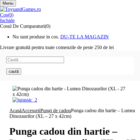
Meniu
Coş(
0
)
Inchide
Cosul De Cumparaturi(0)
Nu sunt produse in cos.
DU-TE LA MAGAZIN
Livrare gratuită pentru toate
comenzile de peste 250 de lei
caută
Acasă
Accesorii
Pungi de cadou
Punga cadou din hartie – Lumea
Dinozaurilor (XL – 27 x 42cm)
Punga cadou din hartie –