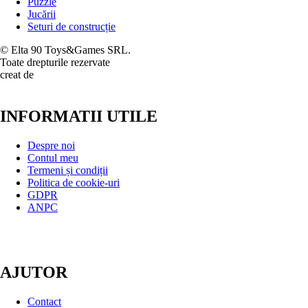
Puzzle
Jucării
Seturi de construcție
© Elta 90 Toys&Games SRL.
Toate drepturile rezervate
creat de
INFORMATII UTILE
Despre noi
Contul meu
Termeni și condiții
Politica de cookie-uri
GDPR
ANPC
AJUTOR
Contact