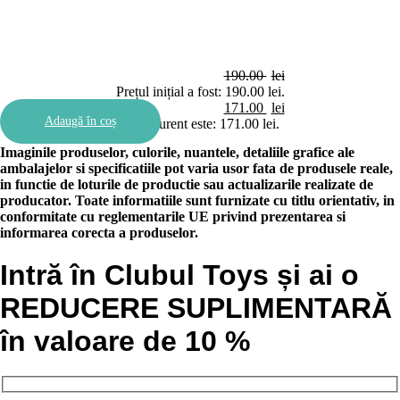
190.00
lei
Prețul inițial a fost: 190.00 lei.
171.00
lei
Adaugă în coș
Prețul curent este: 171.00 lei.
Imaginile produselor, culorile, nuantele, detaliile grafice ale
ambalajelor si specificatiile pot varia usor fata de produsele reale,
in functie de loturile de productie sau actualizarile realizate de
producator. Toate informatiile sunt furnizate cu titlu orientativ, in
conformitate cu reglementarile UE privind prezentarea si
informarea corecta a produselor.
Intră în Clubul Toys și ai o
REDUCERE SUPLIMENTARĂ
în valoare de 10 %