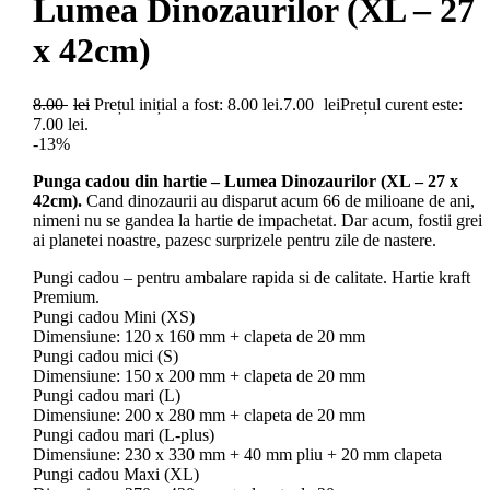
Lumea Dinozaurilor (XL – 27
x 42cm)
8.00
lei
Prețul inițial a fost: 8.00 lei.
7.00
lei
Prețul curent este:
7.00 lei.
-13%
Punga cadou din hartie – Lumea Dinozaurilor (XL – 27 x
42cm).
Cand dinozaurii au disparut acum 66 de milioane de ani,
nimeni nu se gandea la hartie de impachetat. Dar acum, fostii grei
ai planetei noastre, pazesc surprizele pentru zile de nastere.
Pungi cadou – pentru ambalare rapida si de calitate. Hartie kraft
Premium.
Pungi cadou Mini (XS)
Dimensiune: 120 x 160 mm + clapeta de 20 mm
Pungi cadou mici (S)
Dimensiune: 150 x 200 mm + clapeta de 20 mm
Pungi cadou mari (L)
Dimensiune: 200 x 280 mm + clapeta de 20 mm
Pungi cadou mari (L-plus)
Dimensiune: 230 x 330 mm + 40 mm pliu + 20 mm clapeta
Pungi cadou Maxi (XL)