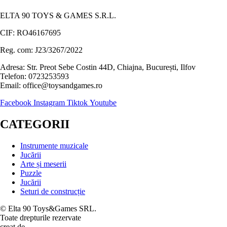
ELTA 90 TOYS & GAMES S.R.L.
CIF: RO46167695
Reg. com: J23/3267/2022
Adresa: Str. Preot Sebe Costin 44D, Chiajna, București, Ilfov
Telefon: 0723253593
Email: office@toysandgames.ro
Facebook
Instagram
Tiktok
Youtube
CATEGORII
Instrumente muzicale
Jucării
Arte și meserii
Puzzle
Jucării
Seturi de construcție
© Elta 90 Toys&Games SRL.
Toate drepturile rezervate
creat de