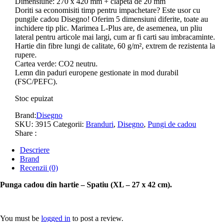
Dimensiune: 270 x 420 mm + clapeta de 20 mm
Doriti sa economisiti timp pentru impachetare? Este usor cu
pungile cadou Disegno! Oferim 5 dimensiuni diferite, toate au
inchidere tip plic. Marimea L-Plus are, de asemenea, un pliu
lateral pentru articole mai largi, cum ar fi carti sau imbracaminte.
Hartie din fibre lungi de calitate, 60 g/m², extrem de rezistenta la
rupere.
Cartea verde: CO2 neutru.
Lemn din paduri europene gestionate in mod durabil
(FSC/PEFC).
Stoc epuizat
Brand:
Disegno
SKU:
3915
Categorii:
Branduri
,
Disegno
,
Pungi de cadou
Share :
Descriere
Brand
Recenzii (0)
Punga cadou din hartie – Spatiu (XL – 27 x 42 cm).
You must be
logged in
to post a review.