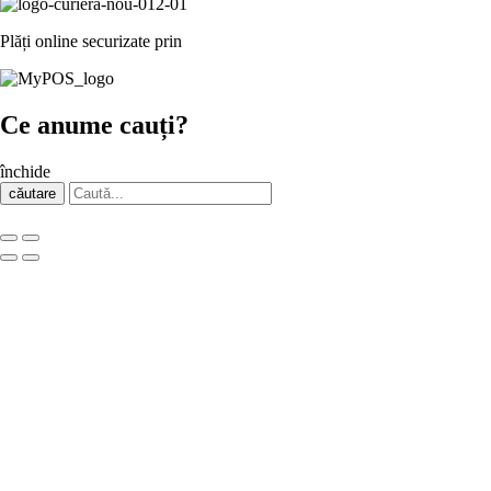
Plăți online securizate prin
Ce anume cauți?
închide
căutare