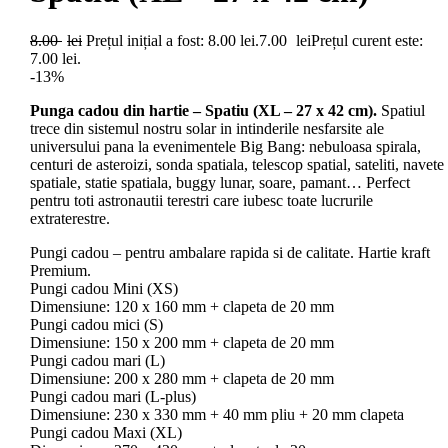
8.00
lei
Prețul inițial a fost: 8.00 lei.
7.00
lei
Prețul curent este:
7.00 lei.
-13%
Punga cadou din hartie – Spatiu (XL – 27 x 42 cm).
Spatiul
trece din sistemul nostru solar in intinderile nesfarsite ale
universului pana la evenimentele Big Bang: nebuloasa spirala,
centuri de asteroizi, sonda spatiala, telescop spatial, sateliti, navete
spatiale, statie spatiala, buggy lunar, soare, pamant… Perfect
pentru toti astronautii terestri care iubesc toate lucrurile
extraterestre.
Pungi cadou – pentru ambalare rapida si de calitate. Hartie kraft
Premium.
Pungi cadou Mini (XS)
Dimensiune: 120 x 160 mm + clapeta de 20 mm
Pungi cadou mici (S)
Dimensiune: 150 x 200 mm + clapeta de 20 mm
Pungi cadou mari (L)
Dimensiune: 200 x 280 mm + clapeta de 20 mm
Pungi cadou mari (L-plus)
Dimensiune: 230 x 330 mm + 40 mm pliu + 20 mm clapeta
Pungi cadou Maxi (XL)